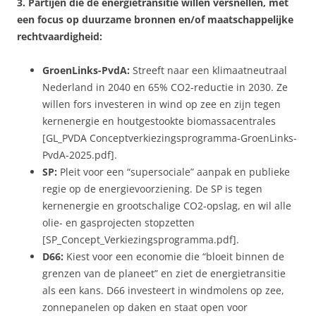
3. Partijen die de energietransitie willen versnellen, met
een focus op duurzame bronnen en/of maatschappelijke
rechtvaardigheid:
GroenLinks-PvdA:
Streeft naar een klimaatneutraal
Nederland in 2040 en 65% CO2-reductie in 2030. Ze
willen fors investeren in wind op zee en zijn tegen
kernenergie en houtgestookte biomassacentrales
[GL_PVDA Conceptverkiezingsprogramma-GroenLinks-
PvdA-2025.pdf].
SP:
Pleit voor een “supersociale” aanpak en publieke
regie op de energievoorziening. De SP is tegen
kernenergie en grootschalige CO2-opslag, en wil alle
olie- en gasprojecten stopzetten
[SP_Concept_Verkiezingsprogramma.pdf].
D66:
Kiest voor een economie die “bloeit binnen de
grenzen van de planeet” en ziet de energietransitie
als een kans. D66 investeert in windmolens op zee,
zonnepanelen op daken en staat open voor