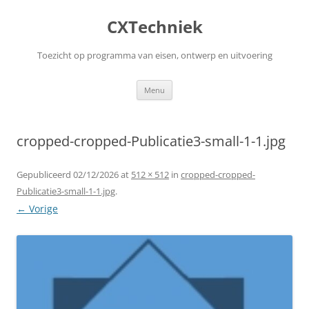
Ga
naar
CXTechniek
de
inhoud
Toezicht op programma van eisen, ontwerp en uitvoering
Menu
cropped-cropped-Publicatie3-small-1-1.jpg
Gepubliceerd
02/12/2026
at
512 × 512
in
cropped-cropped-
Publicatie3-small-1-1.jpg
.
← Vorige